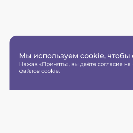
Маркетинг
irinachikunova.org@gmail.
Для покупки одежды
hello@hamiliya.com
Мы используем cookie, чтобы 
Нажав «Принять», вы даёте согласие на
файлов cookie.
ИП Чикунова Ирина Владимировна ИНН 540
Email:
irinachikunova.org@gmail.com
Copyright © И.В. Чикунова, 2008-2026. Все 